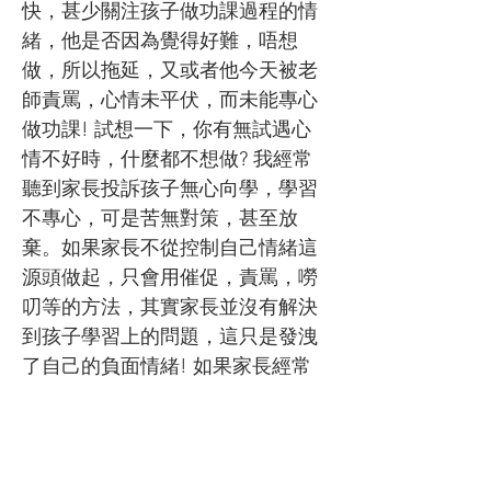
快，甚少關注孩子做功課過程的情
緒，他是否因為覺得好難，唔想
做，所以拖延，又或者他今天被老
師責罵，心情未平伏，而未能專心
做功課! 試想一下，你有無試遇心
情不好時，什麼都不想做? 我經常
聽到家長投訴孩子無心向學，學習
不專心，可是苦無對策，甚至放
棄。如果家長不從控制自己情緒這
源頭做起，只會用催促，責罵，嘮
叨等的方法，其實家長並沒有解決
到孩子學習上的問題，這只是發洩
了自己的負面情緒! 如果家長經常
和孩子因做功課而衝突，令到親子
關係受損，又未找到解決的方法，
可能就是求變的時候了!