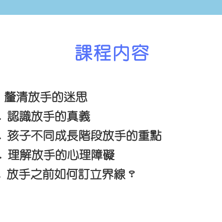
課程內容
.⁠ ⁠釐清放手的迷思
.⁠ ⁠認識放手的真義
.⁠ ⁠孩子不同成長階段放手的重點
.⁠ ⁠理解放手的心理障礙
.⁠ ⁠放手之前如何訂立界線？